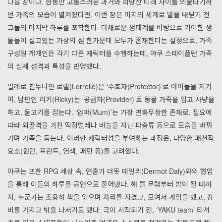
다음 장이다. 한동안 고통스러운 과거와 희망찬 미래 사이를 외줄타기하
던 가족의 모습이 펼쳐졌다면, 이번 장은 미지의 세계로 발을 내딛기 전
그들의 마지막 하루를 포착한다. 다채로운 생태계를 바탕으로 기이한 생
물들이 살고있는 가상의 섬 한가운데 모두가 존재한다는 설정으로, 가족
구성원 개개인은 각기 다른 캐릭터를 수행하는데, 야쿠 스테이플턴 가족
의 실제 성격과 특성을 반영했다.
일례로 친누나인 로렐(Lorrelle)은 ‘수호자(Protector)’로 아이들을 지키
며, 남편인 리키(Ricky)는 ‘공급자(Provider)’로 동물 가죽을 입고 사냥을
하고, 물고기를 잡는다. ‘엄마(Mum)’는 가장 변화무쌍한 존재로, 필요에
따라 외골격을 가진 딱정벌레나 비늘을 지닌 파충류 등으로 모습을 바꿔
가며 가족을 돕는다. 이러한 캐릭터성을 부여하는 과정은, 다양한 패션적
요소(원단, 프린트, 염색, 패턴 등)를 고려했다.
야쿠는 또한 RPG 세상 속, 연출가 더못 데일리(Dermot Daly)와의 협업
을 통해 이들의 하루를 공연으로 풀어냈다. 해 뜰 무렵부터 밤이 될 때까
지, 누군가는 조용히 책을 읽으며 자리를 지켰고, 모여서 게임을 했고, 장
비를 가지고 밖을 나서기도 했다. 극이 시작되기 전, ‘YAKU team’ 티셔