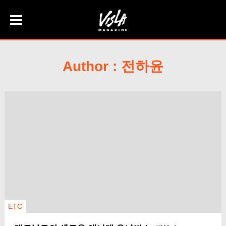
Skip
to
content
Author :
전하윤
ETC