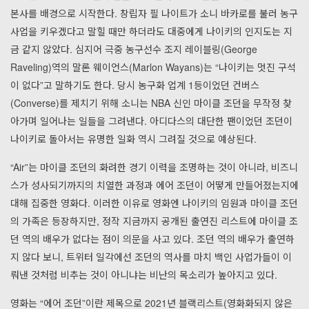
본사를 배경으로 시작한다. 창립자 필 나이트가 소니 바카로를 불러 농구
사업을 키우겠다고 말힐 때만 하더라도 대중에게 나이키의 인지도는 지
금 같지 않았다. 심지어 극중 농구선수 조지 레이블링(George
Raveling)역의 말론 웨이언스(Marlon Wayans)는 “나이키는 멋진 구석
이 없다”고 말하기도 한다. 당시 농구화 업계 1등이었던 컨버스
(Converse)를 제치기 위해 소니는 NBA 신인 마이클 조던을 무작정 찾
아가며 일어나는 일들을 그려낸다. 아디다스의 대단한 팬이었던 조던이
나이키로 돌아서는 유명한 일화 역시 그려질 것으로 예상된다.
“Air”는 마이클 조던의 화려한 경기 이력을 조명하는 것이 아니라, 비즈니
스가 성사되기까지의 치열한 과정과 에어 조던이 어떻게 만들어졌는지에
대해 집중한 영화다. 이러한 이유로 영화엔 나이키의 임원과 마이클 조던
의 가족은 등장하지만, 정작 지금까지 공개된 출연진 리스트에 마이클 조
던 역의 배우가 없다는 점이 의문을 사고 있다. 조던 역의 배우가 출연하
지 않다 보니, 트위터 일각에선 조던의 역사를 마치 백인 사업가들이 이
뤄낸 것처럼 비추는 것이 아니냐는 비난의 목소리가 높아지고 있다.
영화는 “에어 조던”이란 제목으로 2021년 블랙리스트(영화화되지 않은