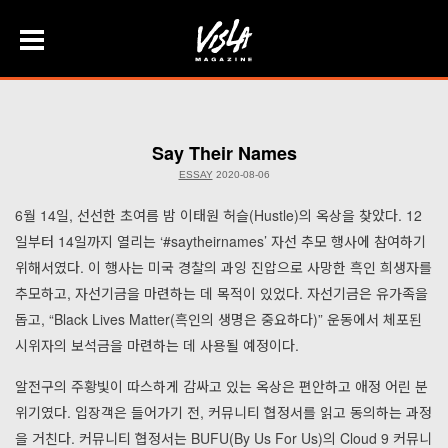
Skip
to
content
Say Their Names
ESSAY
2020-08-06
6월 14일, 선선한 초여름 밤 이태원 허슬(Hustle)의 옥상을 찾았다. 12
일부터 14일까지 열리는 ‘#saytheirnames’ 자선 추모 행사에 참여하기
위해서였다. 이 행사는 미국 경찰의 과잉 진압으로 사망한 흑인 희생자를
추모하고, 자선기금을 마련하는 데 목적이 있었다. 자선기금은 유가족을
돕고, “Black Lives Matter(흑인의 생명은 중요하다)” 운동에서 체포된
시위자의 보석금을 마련하는 데 사용될 예정이다.
알전구의 주황빛이 따스하게 감싸고 있는 옥상은 편안하고 애정 어린 분
위기였다. 입장객은 들어가기 전, 커뮤니티 협정서를 읽고 동의하는 과정
을 거친다. 커뮤니티 협정서는 BUFU(By Us For Us)의 Cloud 9 커뮤니