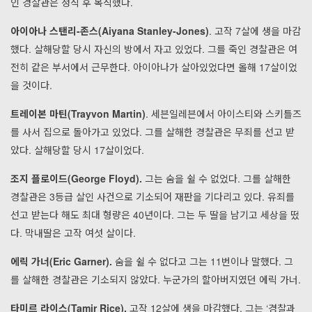
인 경찰관은 정직 후 복직했다.
아이아나 스탠리-존스(Aiyana Stanley-Jones)
. 고작 7살에 생을 마감
했다. 살해당할 당시 자신의 방에서 자고 있었다. 그를 죽인 경찰관은 여
전히 같은 부서에서 근무한다. 아이아나가 살아있었다면 올해 17살이었
을 것이다.
트레이본 마틴(Trayvon Martin)
. 세븐일레븐에서 아이스티와 스키틀즈
를 사서 집으로 돌아가고 있었다. 그를 살해한 경찰관은 무죄를 선고 받
았다. 살해당할 당시 17살이었다.
조지 플로이드(George Floyd).
그는 숨을 쉴 수 없었다. 그를 살해한
경찰관은 3등급 살인 사건으로 기소되어 재판을 기다리고 있다. 유죄를
선고 받는다 해도 최대 형량은 40년이다. 그는 두 딸을 남기고 세상을 떴
다. 막내딸은 고작 여섯 살이다.
에릭 가너(Eric Garner).
숨을 쉴 수 없다고 그는 11번이나 말했다. 그
를 살해한 경찰관은 기소되지 않았다. 누군가의 할아버지였던 에릭 가너.
타미르 라이스(Tamir Rice).
고작 12살에 생을 마감했다. 그는 ‘경찰과