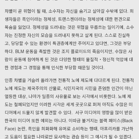
차별이 곧 위협이 될 때, 소수자는 자신을 숨기고 살아갈 수밖에 없다. 희
생자들은 흑인이라는 정체성, 트랜스젠더라는 정체성에 대한 편견으로
목숨을 잃었다. 정체성을 드러내는 것은 위협을 무릅쓰는 일이기에, 소수
자는 진정한 자신의 모습을 드러내지 못하고 살게 된다. 스스로 진실하
고, 당당할 수 있는 환경이 특권층에게만 주어지고 있다면, 그것은 부당
하다. BLM 운동을 촉발한 것은 조지 플로이드의 죽음이지만, 수많은 사
람이 운동에 참여하게 된 것은 다양한 형태의 물질적・정신적 억압에 대
한 경험과 그 경험을 통해 인식한 부당함 때문일 것이다.
인종 차별을 거슬러 올라가면 전통적 노예 제도에 다다르게 된다. 전통적
노예 제도는 제국주의의 산물로, 식민지국의 시민을 존엄한 인간이 아닌
열등한 대상, 나아가 일종의 사유물로 보는 시각에서 비롯한다. 노예 제
도는 철폐되었지만 이러한 시각은 세계 곳곳으로 퍼져 아직도 수많은 미
디어에서 드물지 않게 발견할 수 있다. 서구 미디어의 영향을 많이 받은
한국의 미디어 또한 예외는 아니다. 이따금 불거지는 블랙 페이스(Black
Face) 논란, 흑인을 희화화해 유머로 소비하는 행태, 아프리카를 가난하
고 도움이 필요한 나라로만 묘사하는 관습 등이 그 예시가 될 수 있겠다.