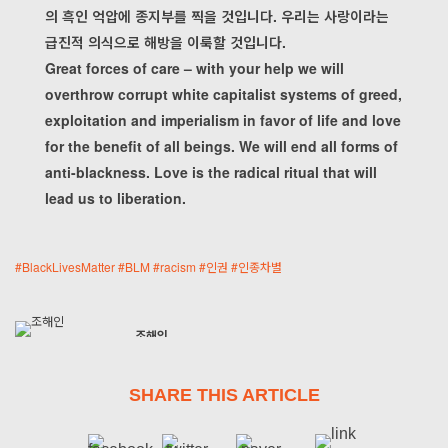
의 흑인 억압에 종지부를 찍을 것입니다. 우리는 사랑이라는
급진적 의식으로 해방을 이룩할 것입니다.
Great forces of care – with your help we will
overthrow corrupt white capitalist systems of greed,
exploitation and imperialism in favor of life and love
for the benefit of all beings. We will end all forms of
anti-blackness. Love is the radical ritual that will
lead us to liberation.
#
BlackLivesMatter
#
BLM
#
racism
#
인권
#
인종차별
조해인
lugduname
SHARE THIS ARTICLE