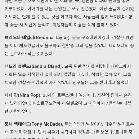
자선 모금은 추모 제단에 바칠 초와 향, 꽃, 간단한 다과의 판매를 통해
이루어졌다. 이야기를 나눈 운영진은 모두 친절했다. 마냥 슬픔에 잠겨있
기보다는 현재 할 수 있는 것을 하고자 하는 사람들의 힘이 느껴졌다. 향
과 꽃을 사 제단에 올리고, 희생자들의 이름을 작게 불러 보았다.
브리오나 테일러(Breonna Taylor).
응급 구조대원이었다. 경찰은 범인
을 이미 체포했음에도 불구하고 한밤중 그의 집을 찾았다. 브리오나의 꿈
은 간호사가 되는 것이었다.
샌드라 블랜드(Sandra Bland).
교통 위반 딱지를 떼였다. 대학교에서
새로운 일을 시작한지 얼마 되지 않았을 때였다. 적법한 절차 없이 그를
체포한 경찰관은 감옥에 가지 않았다. 친구들은 그를 샌디라고 불렀다.
니나 팝(Nina Pop).
28세의 트렌스젠더 여성이다. 자신의 집에서 숨진
채 발견되었다. 패스트푸드점에서 일했으며 그 지역에서 사랑받는 따뜻
한 사람이었다.
토니 맥데이드(Tony McDade).
트렌스젠더 남성이다. 다수의 남자로부
터 공격을 당했다. 맞서 싸우기 시작하자 경찰은 그를 쏘았다. 토니를 죽