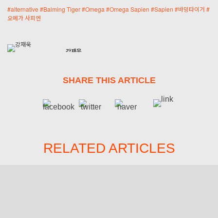
#
alternative
#
Balming Tiger
#
Omega
#
Omega Sapien
#
Sapien
#
바밍타이거
#
오메가 사피엔
강재욱
Delic'amarr
SHARE THIS ARTICLE
RELATED ARTICLES