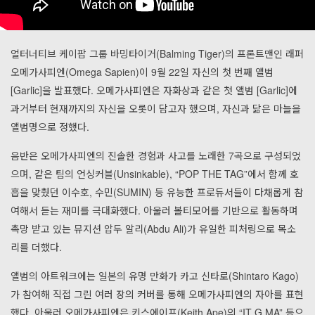
얼터너티브 케이팝 그룹 바밍타이거(Balming Tiger)의 프론트맨인 래퍼
오메가사피엔(Omega Sapien)이 9월 22일 자신의 첫 번째 앨범
[Garlic]을 발표했다. 오메가사피엔은 자화상과 같은 첫 앨범 [Garlic]에
과거부터 현재까지의 자신을 오롯이 담고자 했으며, 자신과 닮은 마늘을
앨범명으로 정했다.
음반은 오메가사피엔의 진솔한 경험과 사고를 노래한 7곡으로 구성되었
으며, 같은 팀의 언싱커블(Unsinkable), “POP THE TAG”에서 함께 호
흡을 맞췄던 이수호, 수민(SUMIN) 등 유능한 프로듀서들이 다채롭게 참
여해서 듣는 재미를 극대화했다. 아울러 볼티모어를 기반으로 활동하며
촉망 받고 있는 뮤지션 압두 알리(Abdu Ali)가 유일한 피처링으로 목소
리를 더했다.
앨범의 아트워크에는 일본의 유명 만화가 카고 신타로(Shintaro Kago)
가 참여해 직접 그린 여러 장의 커버를 통해 오메가사피엔의 자아를 표현
했다. 아울러 오메가사피엔은 키스에이프(Keith Ape)의 “IT G MA” 등으