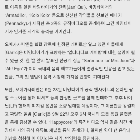
로 이름을 알린 바밍타이거의 잔퀴(Jan’ Qui), 바밍타이거의
“Armadillo”, “Kolo Kolo” 등으로 신선한 작업물을 선보인 페나키
(Pennacky)가 제작한 총 2곡의 뮤직비디오를 공개하며 그간 바밍타이
거가 안겨준 시각적 충격을 이어간다.
오메가사피엔을 힙합 장르에 한정된 래퍼로만 알고 있던 이들에게
[Garlic]은 바밍타이거가 표방하는 ‘얼터너티브 케이팝’에 대한 설명이 될
수 있을 것. 한 발 앞서 발표된 선공개 싱글 “Serenade for Mrs.Jeon”과
“Ah! Ego”가 이미 국내외 음악 애호가들에게 열광적인 반응을 얻고 있는
만큼, 그의 첫 앨범이 음악 시장에 가져올 반향이 기대된다.
또한, 오메가사피엔은 9월 23일 바밍타이거 공식 웹사이트의 온라인 팝
업 스토어를 통해 티셔츠 등의 한정판 굿즈를 함께 판매하고, 추후 바이
닐(LP) 형태의 피지컬 음반을 소량 발매할 예정이다. 그 이름만큼 강렬하
고 짜릿한 앨범 [Garlic]은 9월 22일 오후 6시 국내외 모든 음원 플랫폼
을 통해 감상할 수 있다. “Happycore”의 뮤직비디오 역시 같은 시간 바
밍타이거의 공식 유튜브 채널을 통해 공개되니, 알싸한 향이 밴 음악과
영상을 섭취해 이 어지러운 시기, 면역력을 증진하자.