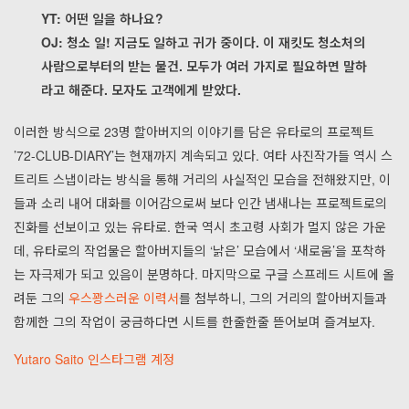
YT: 어떤 일을 하나요?
OJ: 청소 일! 지금도 일하고 귀가 중이다. 이 재킷도 청소처의
사람으로부터의 받는 물건. 모두가 여러 가지로 필요하면 말하
라고 해준다. 모자도 고객에게 받았다.
이러한 방식으로 23명 할아버지의 이야기를 담은 유타로의 프로젝트
’72-CLUB-DIARY’는 현재까지 계속되고 있다. 여타 사진작가들 역시 스
트리트 스냅이라는 방식을 통해 거리의 사실적인 모습을 전해왔지만, 이
들과 소리 내어 대화를 이어감으로써 보다 인간 냄새나는 프로젝트로의
진화를 선보이고 있는 유타로. 한국 역시 초고령 사회가 멀지 않은 가운
데, 유타로의 작업물은 할아버지들의 ‘낡은’ 모습에서 ‘새로움’을 포착하
는 자극제가 되고 있음이 분명하다. 마지막으로 구글 스프레드 시트에 올
려둔 그의
우스꽝스러운 이력서
를 첨부하니, 그의 거리의 할아버지들과
함께한 그의 작업이 궁금하다면 시트를 한줄한줄 뜯어보며 즐겨보자.
Yutaro Saito 인스타그램 계정