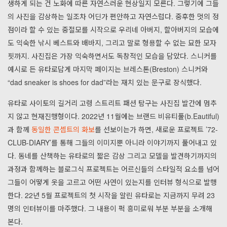
생하게 되는 건 노화에 따른 자연스러운 현상일지 모른다. 그렇기에 그들
의 사진을 감상하는 일조차 어딘가 편안하고 자연스럽다. 중후한 멋의 정
점이라 할 수 있는 중절모를 시작으로 우리네 아버지, 할아버지의 모습에
도 익숙한 낚시 베스트와 배바지, 그리고 말로 형용할 수 없는 묘한 모자
핏까지. 사진집은 가장 익숙하면서도 독창적인 모습을 담았다. 스니커를
예시로 든 유타로답게 마지막 페이지는 브레스톤(Breston) 스니커와
“dad sneaker is shoes for dad”라는 재치 있는 문구로 장식했다.
유타로 사이토의 길거리 고령 스트리트 패션 탐구는 사진집 발간에 멈추
지 않고 현재진행형이다. 2022년 11월에는 브랜드 비유티풀(b.Eautiful)
과 함께
동일한 콘셉트의 화보
를 선보이는가 하면, 새로운 프로젝트
’72-
CLUB-DIARY’를 통해 그들의 이미지뿐 아니라 이야기까지 풀어내고 있
다. 동네를 산책하는 유타로의 짧은 감상 그리고 모델을 발견하기까지의
과정과 함께하는 블로그식 프로젝트는 어르신들의 스타일적 요소를 넘어
그들이 어떻게 옷을 고르고 어떤 사연이 있는지를 인터뷰 형식으로 발행
한다. 22년 5월 프로젝트의 첫 시작을 알린 유타로는 지금까지 무려 23
명의 인터뷰이를 마주했다. 그 내용이 퍽 흥미로워 부분 부분을 소개해
본다.