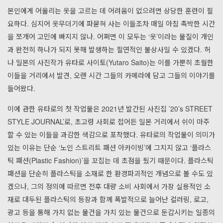
본인에게 어울리는 옷을 고르는 데 어려움이 없으려면 상당한 훈련이 필
요하다. 심지어 옷무더기에 파묻혀 사는 이들조차 매일 아침 촉박한 시간
을 쪼개어 고민에 빠지지 않나. 어쩌면 이 모두는 ‘옷’이라는 물질이 개인
과 완전히 하나가 되지 못해 발생하는 필연적인 불상사일 수 있겠다. 허
나 일본의 사진작가 유타로 사이토(Yutaro Saito)는 이를 가뿐히 초월한
이들을 거리에서 발견, 오랜 시간 그들의 카메라에 담고 그들의 이야기를
들어왔다.
이에 관한 유타로의 첫 작업물은 2021년 발간된 사진집 ’20’s STREET
STYLE JOURNAL’로, 초고령 사회로 접어든 일본 거리에서 쉬이 마주
할 수 있는 이들을 과감한 색감으로 포착했다. 유타로의 작업물이 의미가
있는 이유는 단순 ‘노인 스트리트 패션 아카이빙’에 그치지 않고 ‘플라스
틱 패션(Plastic Fashion)’을 꼬집는 데 초점을 뒀기 때문이다. 플라스틱
패션을 단순히 플라스틱을 소재로 한 환경파괴적인 개념으로 볼 수도 있
겠으나, 그의 정의에 따르면 전후 대량 소비 사회에서 가장 실용적인 소
재로 대두된 플라스틱의 등장과 함께 폭발적으로 늘어난 컬러링, 로고,
광고 등을 통해 가치 없는 물건을 가치 있는 물건으로 둔갑시키는 일종의